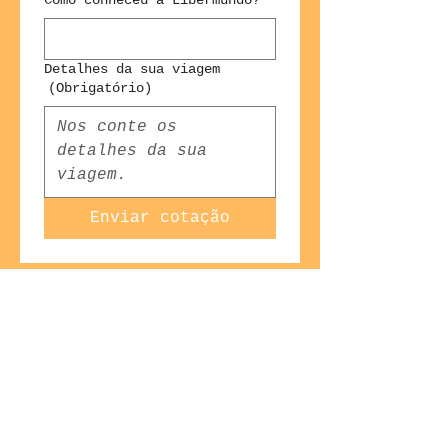
Como conheceu a Libermundo?
Detalhes da sua viagem
(Obrigatório)
Enviar cotação
Rua Emiliano Perneta, 822 - sala 202 - Centro,
Curitiba - PR,
80420-080
, Brasil
+55 41 3018-1817