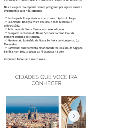
Nesta viagem tão especial, vamos peregrinar por lugares lindos e
importantes para nós, católicos.
📍 Santiago de Compostela: encontro com o Apóstolo Tiago.
📍 Salamanca: tradição cristã em uma cidade histórica e
universitária.
📍 Ávila: terra de Santa Teresa, com suas relíquias.
📍 Zaragoza: Santuário de Nossa Senhora do Pilar, local da
primeira aparição de Mariana.
📍 Montserrat: Santuário de Nossa Senhora de Montserrat (La
Moreneta)
📍 Barcelona: encerramento emocionante na Basílica da Sagrada
Família, com toda a beleza da fé expressa na arte.
Viveremos tudo isso e muito mais...
DIA
S
CIDADES QUE VOCÊ IRÁ
CONHECER