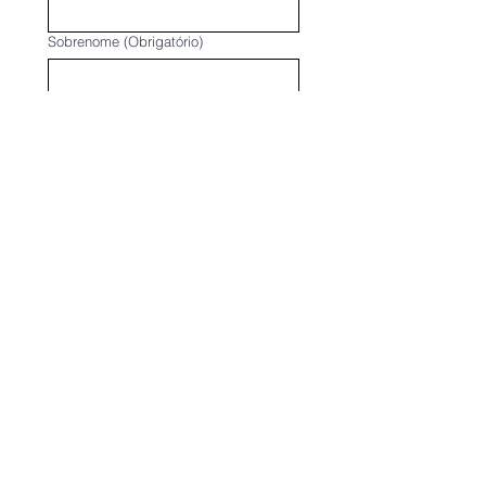
Sobrenome
(Obrigatório)
Email
(Obrigatório)
Whatsapp
(Obrigatório)
Qual peregrinação você tem interesse:
(Obrigatório)
Como conheceu a Libermundo?
(Obrigatório)
Solicitar Cotação