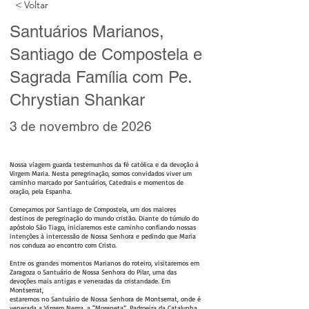
< Voltar
Santuários Marianos,
Santiago de Compostela e
Sagrada Família com Pe.
Chrystian Shankar
3 de novembro de 2026
Nossa viagem guarda testemunhos da fé católica e da devoção à
Virgem Maria. Nesta peregrinação, somos convidados viver um
caminho marcado por Santuários, Catedrais e momentos de
oração, pela Espanha.
Começamos por Santiago de Compostela, um dos maiores
destinos de peregrinação do mundo cristão. Diante do túmulo do
apóstolo São Tiago, iniciaremos este caminho confiando nossas
intenções à intercessão de Nossa Senhora e pedindo que Maria
nos conduza ao encontro com Cristo.
Entre os grandes momentos Marianos do roteiro, visitaremos em
Zaragoza o Santuário de Nossa Senhora do Pilar, uma das
devoções mais antigas e veneradas da cristandade. Em
Montserrat,
estaremos no Santuário de Nossa Senhora de Montserrat, onde é
venerada a Virgem Negra, a “Moreneta”, Padroeira da Catalunha.