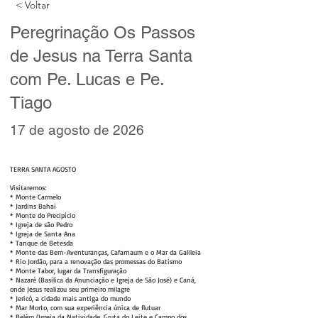
< Voltar
Peregrinação Os Passos
de Jesus na Terra Santa
com Pe. Lucas e Pe.
Tiago
17 de agosto de 2026
TERRA SANTA AGOSTO
Visitaremos:
* Monte Carmelo
* Jardins Bahai
* Monte do Precipício
* Igreja de são Pedro
* Igreja de Santa Ana
* Tanque de Betesda
* Monte das Bem-Aventuranças, Cafarnaum e o Mar da Galileia
* Rio Jordão, para a renovação das promessas do Batismo
* Monte Tabor, lugar da Transfiguração
* Nazaré (Basílica da Anunciação e Igreja de São José) e Caná,
onde Jesus realizou seu primeiro milagre
* Jericó, a cidade mais antiga do mundo
* Mar Morto, com sua experiência única de flutuar
* Belém (Igreja da Natividade, Gruta do Leite e Campo dos