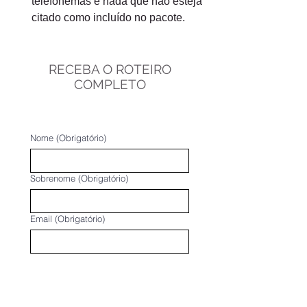
telefonemas e nada que não esteja 
citado como incluído no pacote.
RECEBA O ROTEIRO
COMPLETO
Nome
(Obrigatório)
Sobrenome
(Obrigatório)
Email
(Obrigatório)
Whatsapp
(Obrigatório)
Qual peregrinação você tem interesse: