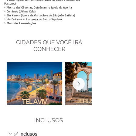
Pastores)
* Monte das Oliveiras, Getsêmani e Igreja da Agonia
* Cenáculo (Última Ceia).
* Ein Karem (Igreja da Visitação e de São João Batista)
* Via Dolorosa até a Igreja do Santo Sepulcro
* Muro das Lamentações
DIA
S
CIDADES QUE VOCÊ IRÁ
CONHECER
INCLUSOS
✅ Inclusos